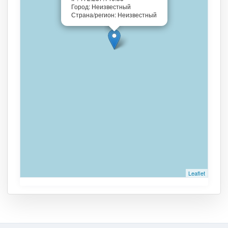
Город: Неизвестный
Страна/регион: Неизвестный
Leaflet