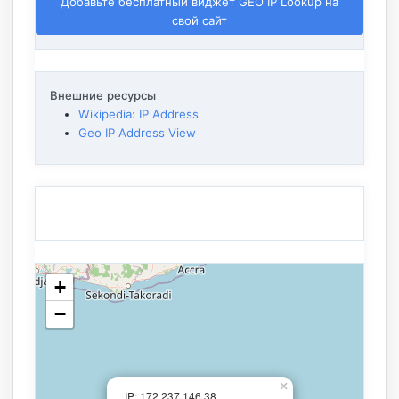
Добавьте бесплатный виджет GEO IP Lookup на
свой сайт
Внешние ресурсы
Wikipedia: IP Address
Geo IP Address View
+
−
×
IP: 172.237.146.38