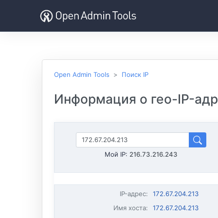
Open Admin Tools
Поиск IP
Информация о гео-IP-адре
Мой IP:
216.73.216.243
IP-адрес
:
172.67.204.213
Имя хоста
:
172.67.204.213