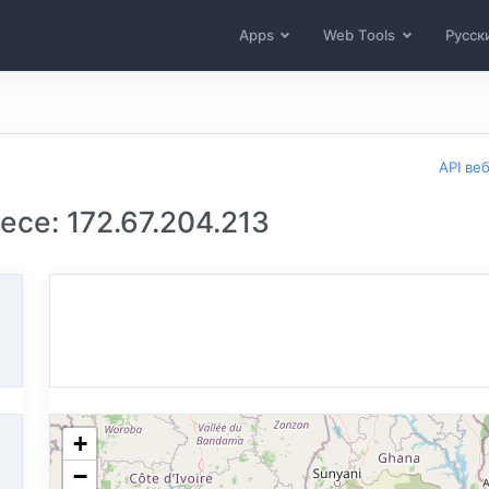
Apps
Web Tools
Русск
API ве
се: 172.67.204.213
+
−