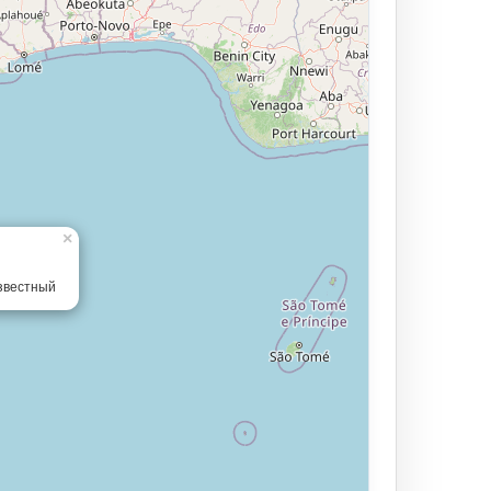
×
звестный