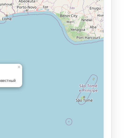
×
звестный