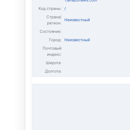
1.amazonaws.com
Код страны:
/
Страна/
Неизвестный
регион:
Состояние:
Город:
Неизвестный
Почтовый
индекс:
Широта:
Долгота: