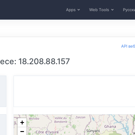
Apps
Web Tools
Русск
API ве
се: 18.208.88.157
+
−