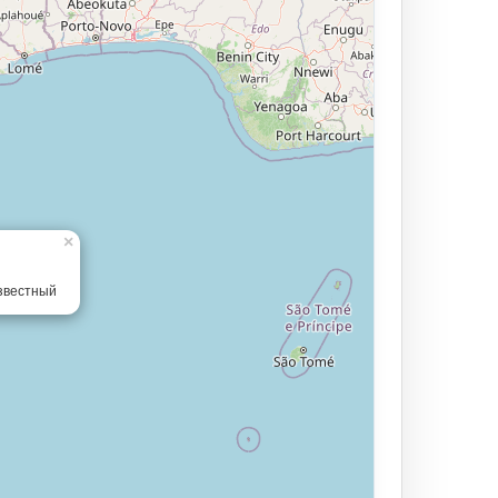
×
звестный