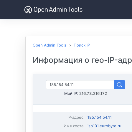
Open Admin Tools
Поиск IP
Информация о гео-IP-адре
Мой IP:
216.73.216.172
IP-адрес
:
185.154.54.11
Имя хоста
:
isp101.eurobyte.ru