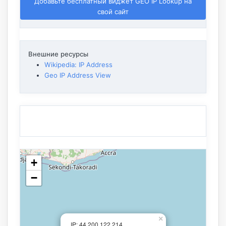
Добавьте бесплатный виджет GEO IP Lookup на
свой сайт
Внешние ресурсы
Wikipedia: IP Address
Geo IP Address View
+
−
×
IP: 44.200.122.214