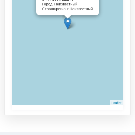
Город: Неизвестный
Страна/регион: Неизвестный
Leaflet