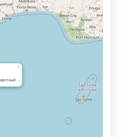
×
звестный