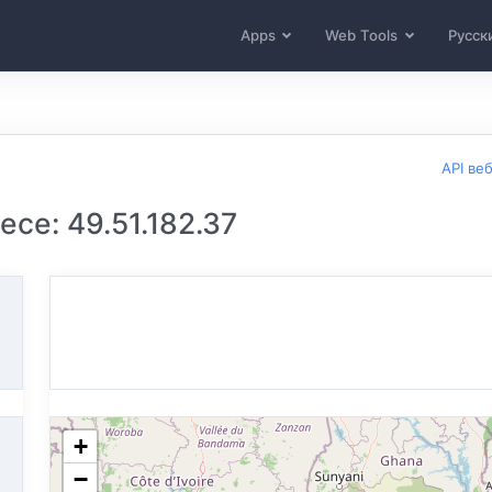
Apps
Web Tools
Русск
API ве
се: 49.51.182.37
+
−