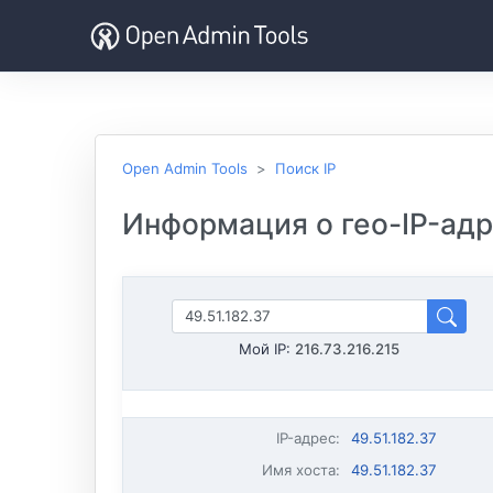
Open Admin Tools
Поиск IP
Информация о гео-IP-адре
Мой IP:
216.73.216.215
IP-адрес
:
49.51.182.37
Имя хоста
:
49.51.182.37