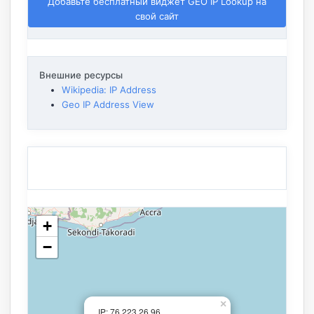
Добавьте бесплатный виджет GEO IP Lookup на
свой сайт
Внешние ресурсы
Wikipedia: IP Address
Geo IP Address View
+
−
×
IP: 76.223.26.96