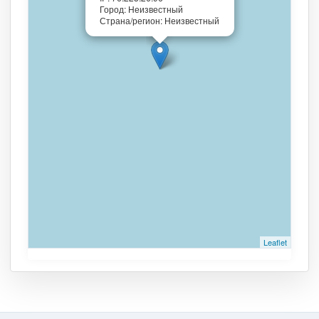
Город: Неизвестный
Страна/регион: Неизвестный
Leaflet