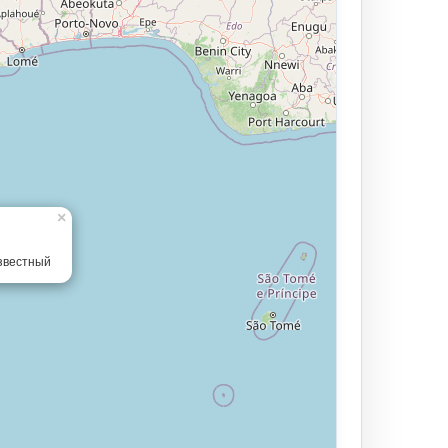
×
звестный