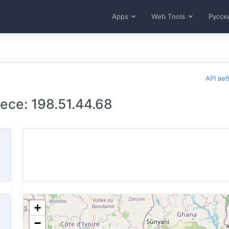
Apps
Web Tools
Русск
API ве
се: 198.51.44.68
+
−