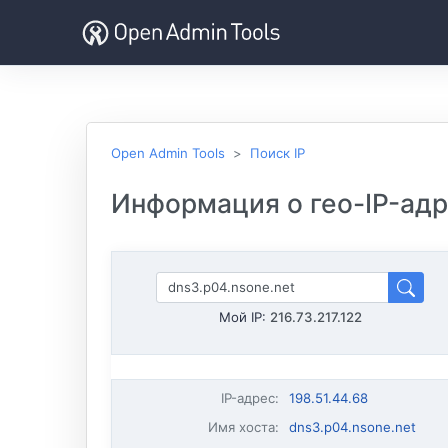
Open Admin Tools
Поиск IP
Информация о гео-IP-адре
Мой IP:
216.73.217.122
IP-адрес
:
198.51.44.68
Имя хоста
:
dns3.p04.nsone.net