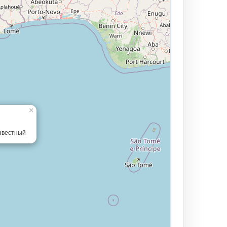
×
звестный