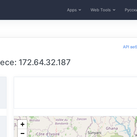
Apps
Web Tools
Русск
API ве
се: 172.64.32.187
+
−