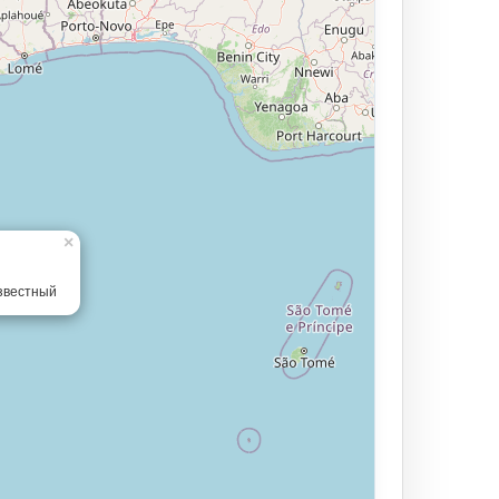
×
звестный