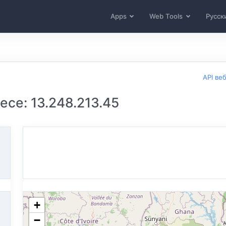
Apps
Web Tools
Русск
API ве
се: 13.248.213.45
+
−