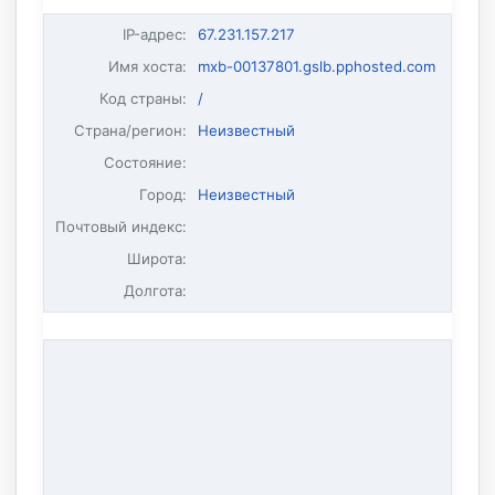
IP-адрес
:
67.231.157.217
Имя хоста
:
mxb-00137801.gslb.pphosted.com
Код страны:
/
Страна/регион:
Неизвестный
Состояние:
Город:
Неизвестный
Почтовый индекс:
Широта:
Долгота: