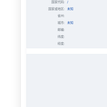
国家代码:
/
国家或地区:
未知
省州:
城市:
未知
邮编:
纬度:
经度: