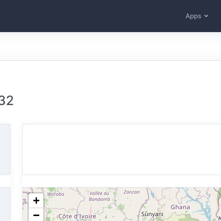
Apps
32
+
−