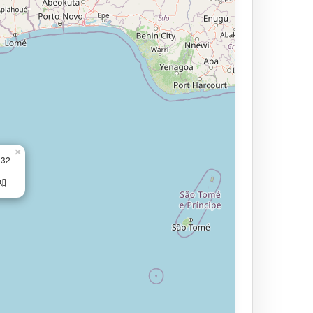
×
132
知