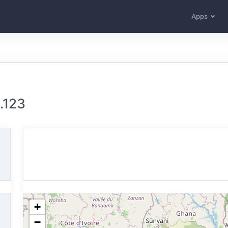
Apps
.123
+
−