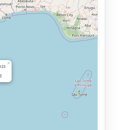
×
.123
知