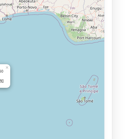
×
60
未知