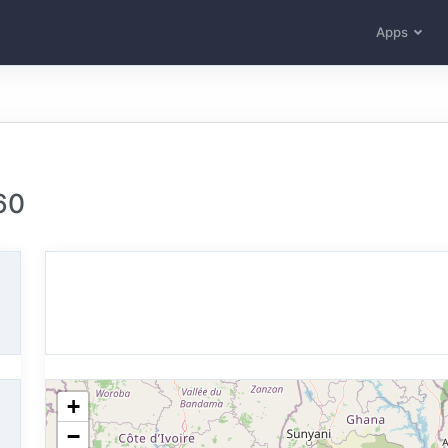
Apps
60
+
−