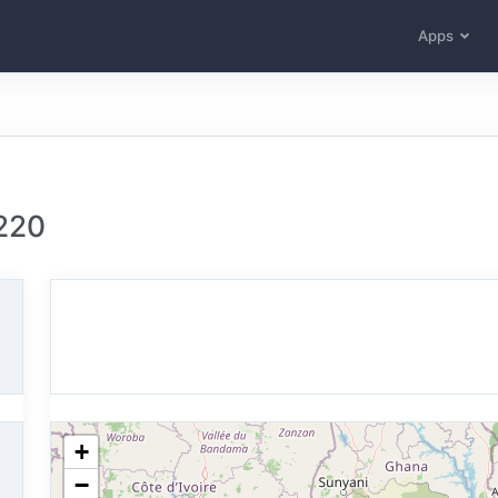
Apps
220
+
−