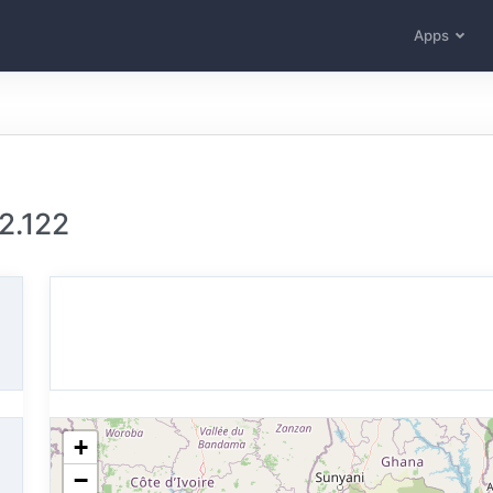
Apps
2.122
+
−