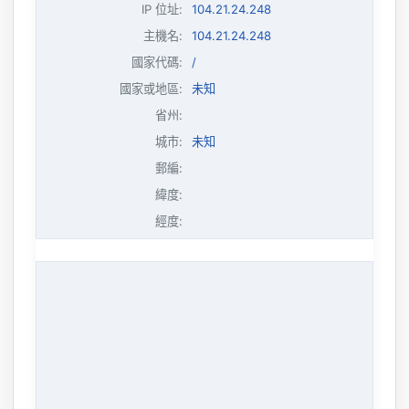
IP 位址
:
104.21.24.248
主機名
:
104.21.24.248
國家代碼:
/
國家或地區:
未知
省州:
城市:
未知
郵編:
緯度:
經度: