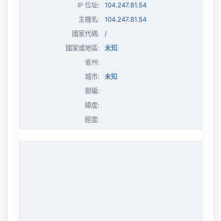
IP 位址
:
104.247.81.54
主機名
:
104.247.81.54
國家代碼:
/
國家或地區:
未知
省州:
城市:
未知
郵編:
緯度:
經度: