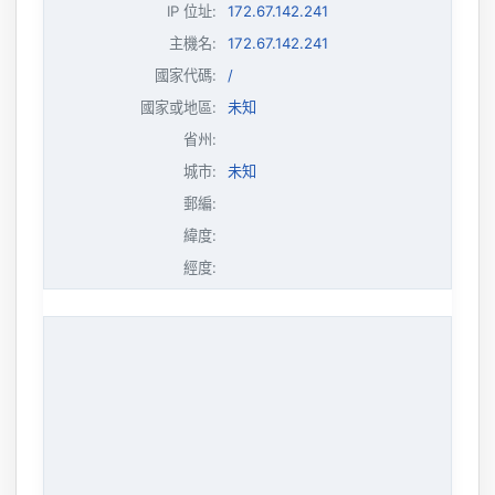
IP 位址
:
172.67.142.241
主機名
:
172.67.142.241
國家代碼:
/
國家或地區:
未知
省州:
城市:
未知
郵編:
緯度:
經度: