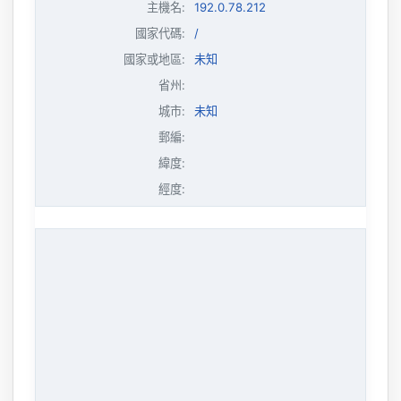
主機名
:
192.0.78.212
國家代碼:
/
國家或地區:
未知
省州:
城市:
未知
郵編:
緯度:
經度: