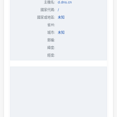
主機名
:
d.dns.cn
國家代碼:
/
國家或地區:
未知
省州:
城市:
未知
郵編:
緯度:
經度: