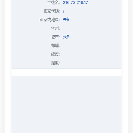
主機名
:
216.73.216.17
國家代碼:
/
國家或地區:
未知
省州:
城市:
未知
郵編:
緯度:
經度: