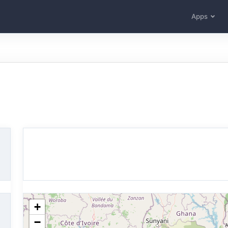
Apps
+
−