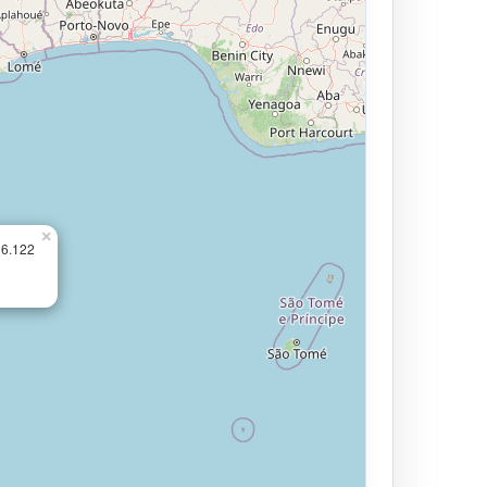
×
16.122