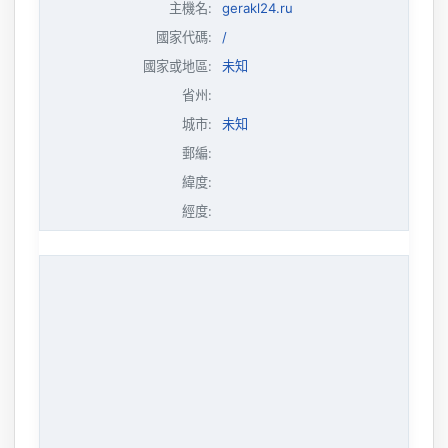
主機名
:
gerakl24.ru
國家代碼:
/
國家或地區:
未知
省州:
城市:
未知
郵編:
緯度:
經度: