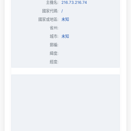
主機名
:
216.73.216.74
國家代碼:
/
國家或地區:
未知
省州:
城市:
未知
郵編:
緯度:
經度: