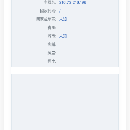
主機名
:
216.73.216.196
國家代碼:
/
國家或地區:
未知
省州:
城市:
未知
郵編:
緯度:
經度: