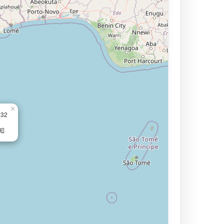
×
132
知