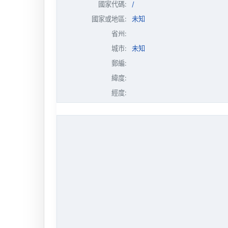
國家代碼:
/
國家或地區:
未知
省州:
城市:
未知
郵編:
緯度:
經度: