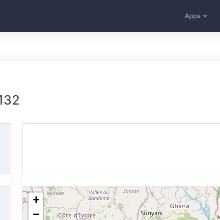
Apps
132
+
−