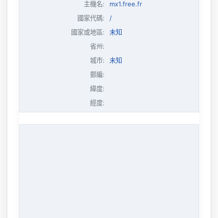
主機名
:
mx1.free.fr
國家代碼:
/
國家或地區:
未知
省州:
城市:
未知
郵編:
緯度:
經度: