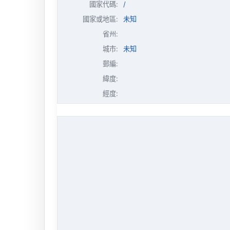
國家代碼:
/
國家或地區:
未知
省州:
城市:
未知
郵編:
緯度:
經度: