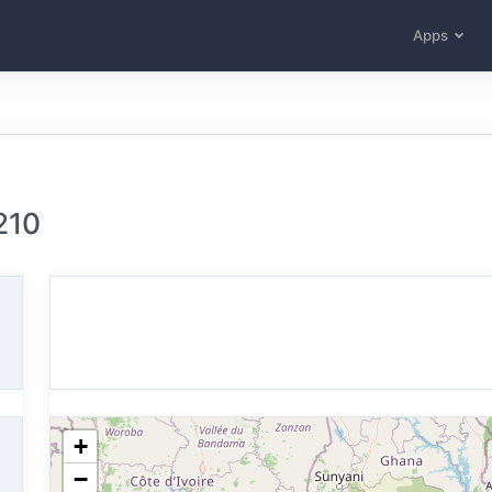
Apps
210
+
−