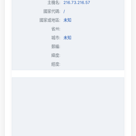
主機名
:
216.73.216.57
國家代碼:
/
國家或地區:
未知
省州:
城市:
未知
郵編:
緯度:
經度: