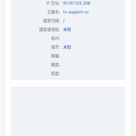
IP 位址
:
91.107.125.208
主機名
:
tv-support.ru
國家代碼:
/
國家或地區:
未知
省州:
城市:
未知
郵編:
緯度:
經度: