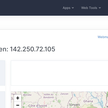
Apps
Web Tools
Webma
n: 142.250.72.105
+
−