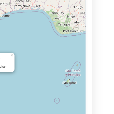
×
5
ekannt