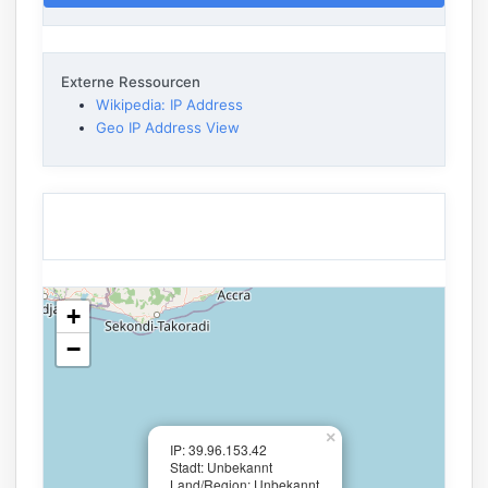
Externe Ressourcen
Wikipedia: IP Address
Geo IP Address View
+
−
×
IP: 39.96.153.42
Stadt: Unbekannt
Land/Region: Unbekannt