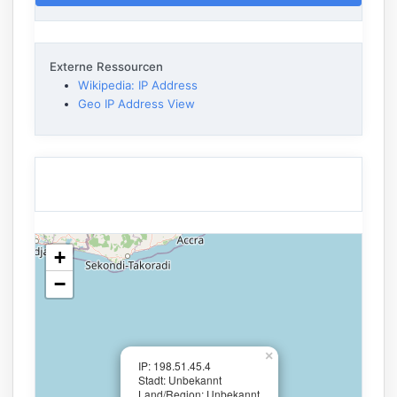
Externe Ressourcen
Wikipedia: IP Address
Geo IP Address View
+
−
×
IP: 198.51.45.4
Stadt: Unbekannt
Land/Region: Unbekannt