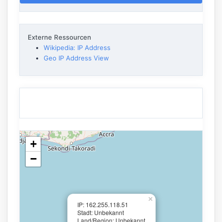
Externe Ressourcen
Wikipedia: IP Address
Geo IP Address View
+
−
×
IP: 162.255.118.51
Stadt: Unbekannt
Land/Region: Unbekannt