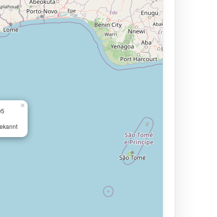
×
05
ekannt