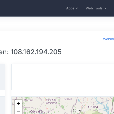
Apps
Web Tools
Webma
n: 108.162.194.205
+
−