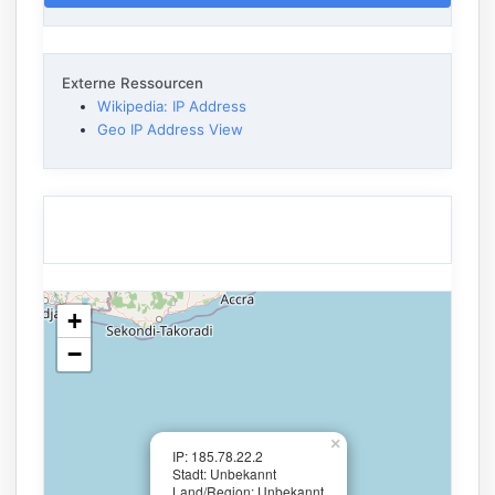
Externe Ressourcen
Wikipedia: IP Address
Geo IP Address View
+
−
×
IP: 185.78.22.2
Stadt: Unbekannt
Land/Region: Unbekannt