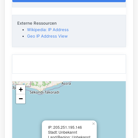
Externe Ressourcen
Wikipedia: IP Address
Geo IP Address View
+
−
×
IP: 205.251.195.146
Stadt: Unbekannt
Land/Region: Unbekannt