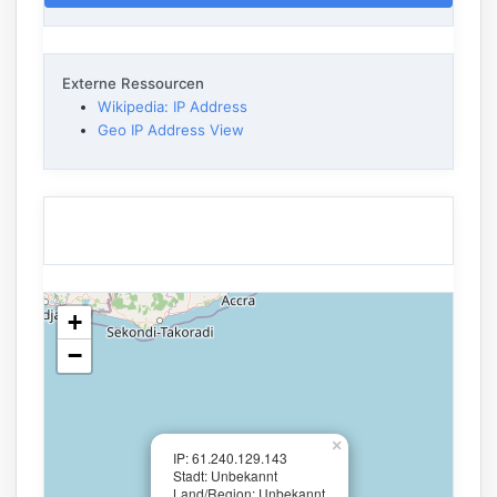
Externe Ressourcen
Wikipedia: IP Address
Geo IP Address View
+
−
×
IP: 61.240.129.143
Stadt: Unbekannt
Land/Region: Unbekannt