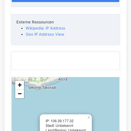
Externe Ressourcen
Wikipedia: IP Address
Geo IP Address View
+
−
×
IP: 106.39.177.32
Stadt: Unbekannt
Land/Region: Unbekannt