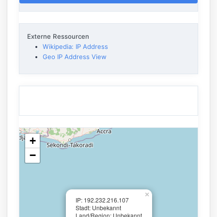
Externe Ressourcen
Wikipedia: IP Address
Geo IP Address View
+
−
×
IP: 192.232.216.107
Stadt: Unbekannt
Land/Region: Unbekannt