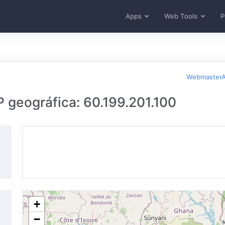
Apps
Web Tools
P
WebmasterA
P geográfica: 60.199.201.100
+
−