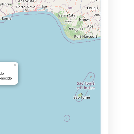
×
ido
onocido