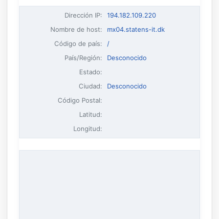
Dirección IP
:
194.182.109.220
Nombre de host
:
mx04.statens-it.dk
Código de país:
/
País/Región:
Desconocido
Estado:
Ciudad:
Desconocido
Código Postal:
Latitud:
Longitud: