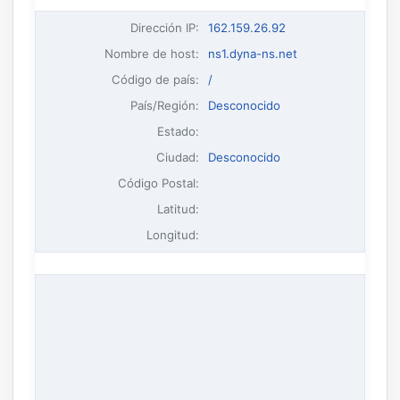
Dirección IP
:
162.159.26.92
Nombre de host
:
ns1.dyna-ns.net
Código de país:
/
País/Región:
Desconocido
Estado:
Ciudad:
Desconocido
Código Postal:
Latitud:
Longitud: