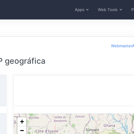
Apps
Web Tools
P
WebmasterA
P geográfica
+
−