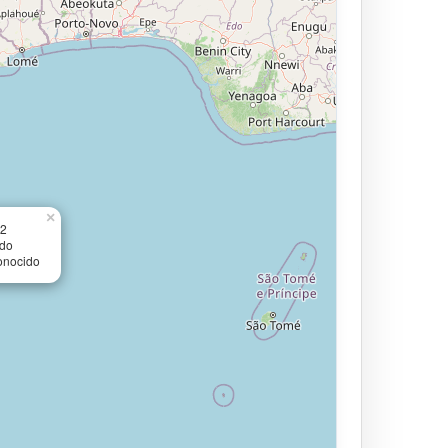
×
52
ido
onocido