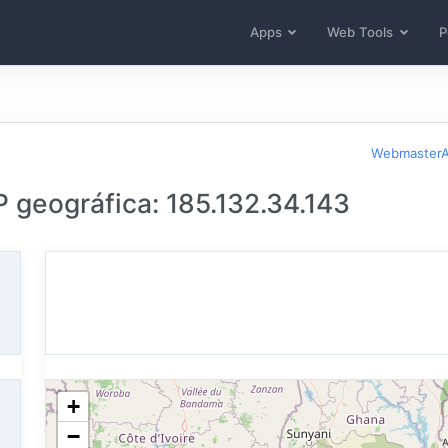
Apps
Web Tools
P
WebmasterA
P geográfica: 185.132.34.143
+
−