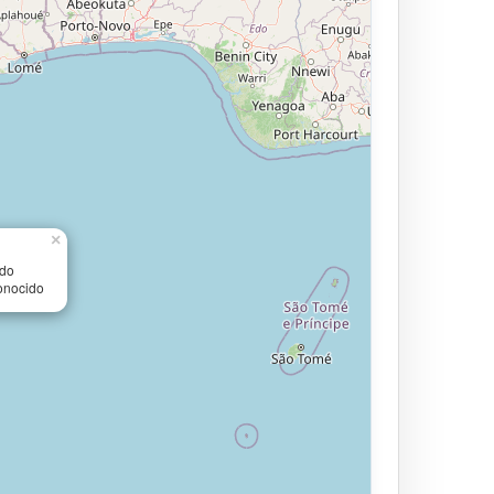
×
ido
onocido