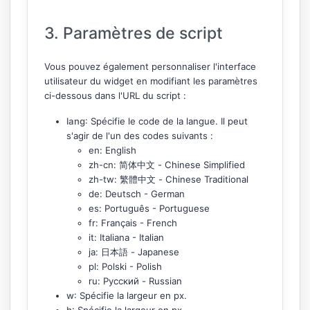
3. Paramètres de script
Vous pouvez également personnaliser l'interface
utilisateur du widget en modifiant les paramètres
ci-dessous dans l'URL du script :
lang
: Spécifie le code de la langue. Il peut
s'agir de l'un des codes suivants :
en
: English
zh-cn
: 简体中文 - Chinese Simplified
zh-tw
: 繁體中文 - Chinese Traditional
de
: Deutsch - German
es
: Português - Portuguese
fr
: Français - French
it
: Italiana - Italian
ja
: 日本語 - Japanese
pl
: Polski - Polish
ru
: Русский - Russian
w
: Spécifie la largeur en px.
h
: Spécifie la largeur en px.