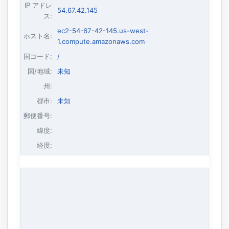
IP アドレ
54.67.42.145
ス
:
ec2-54-67-42-145.us-west-
ホスト名
:
1.compute.amazonaws.com
国コード:
/
国/地域:
未知
州:
都市:
未知
郵便番号:
緯度:
経度: