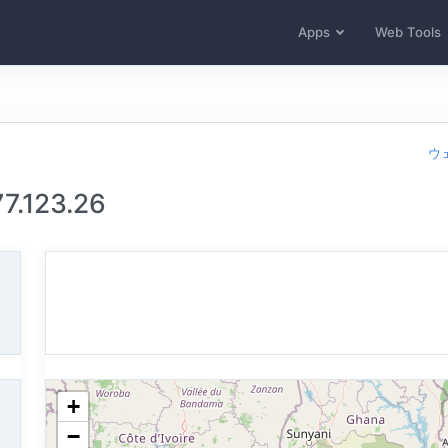
Apps
Web Tools
ウ
.123.26
+
−