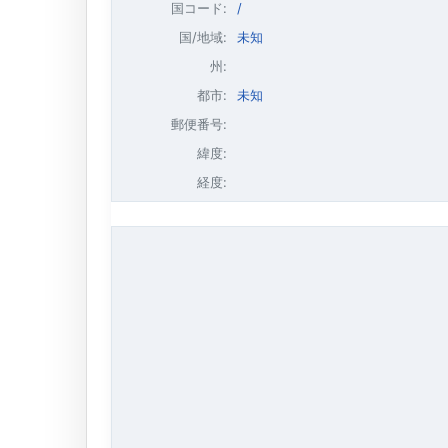
国コード:
/
国/地域:
未知
州:
都市:
未知
郵便番号:
緯度:
経度: