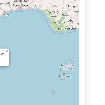
×
3.26