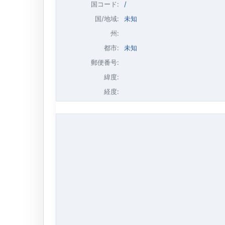
国コード:
/
国/地域:
未知
州:
都市:
未知
郵便番号:
緯度:
経度: