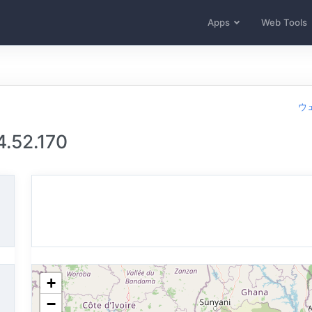
Apps
Web Tools
ウ
.52.170
+
−