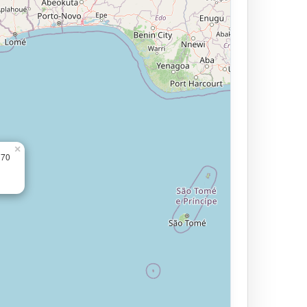
×
170